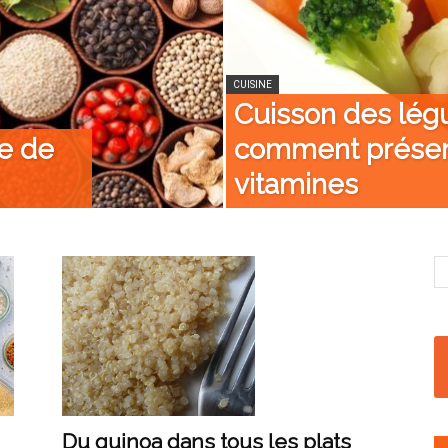
CUISINE
Cuisson des lég
ée de
comment préser
vitamines
Du quinoa dans tous les plats