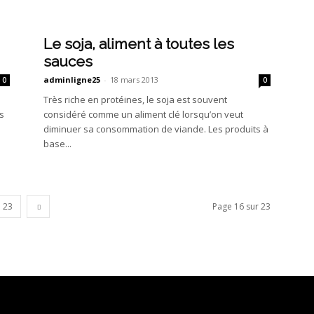
Le soja, aliment à toutes les
sauces
adminligne25
-
18 mars 2013
0
0
Très riche en protéines, le soja est souvent
s
considéré comme un aliment clé lorsqu’on veut
diminuer sa consommation de viande. Les produits à
base...
23
Page 16 sur 23