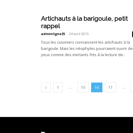
Artichauts à la barigoule, petit
rappel
adminligne25
-
24 avril 2015
Tous les cuisiniers connaissent les artichauts à la
barigoule. Mais les néophytes pourraient ouvrir de
yeux comme des merlants frits à la lecture de...
...
...
1
15
16
17