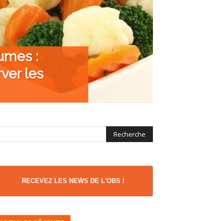
umes :
ver les
RECEVEZ LES NEWS DE L'OBS !