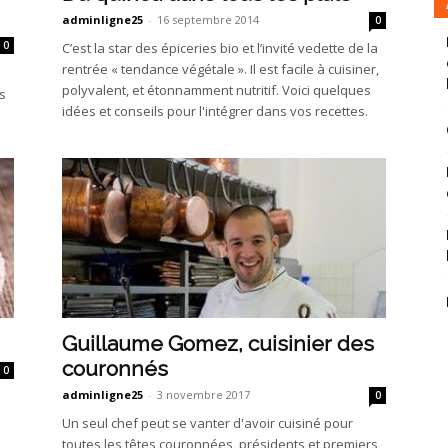
adminligne25
-
16 septembre 2014
0
0
C’est la star des épiceries bio et l’invité vedette de la
rentrée « tendance végétale ». Il est facile à cuisiner,
polyvalent, et étonnamment nutritif. Voici quelques
es
idées et conseils pour l'intégrer dans vos recettes.
Guillaume Gomez, cuisinier des
couronnés
0
adminligne25
-
3 novembre 2017
0
Un seul chef peut se vanter d'avoir cuisiné pour
toutes les têtes couronnées, présidents et premiers