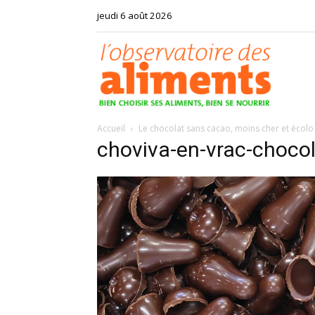
jeudi 6 août 2026
Observat
Accueil
Le chocolat sans cacao, moins cher et écolo
des
choviva-en-vrac-choco
aliments