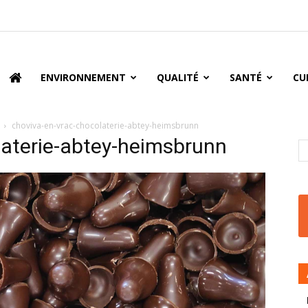
oire
ENVIRONNEMENT
QUALITÉ
SANTÉ
CU
choviva-en-vrac-chocolaterie-abtey-heimsbrunn
laterie-abtey-heimsbrunn