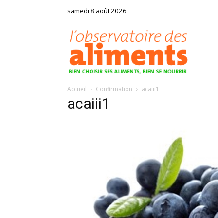
samedi 8 août 2026
Observat
Accueil
Confirmation
acaiii1
des
acaiii1
aliments