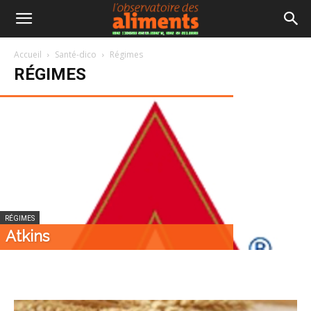
Accueil
Santé-dico
Régimes
RÉGIMES
RÉGIMES
Le régime FODMAP
RÉGIMES
Atkins