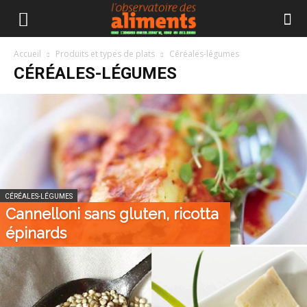
Accueil
Produits et types de plats
Céréales-légumes
CÉRÉALES-LÉGUMES
CÉRÉALES-LÉGUMES
Cannelloni sans gluten, ricotta
épinards