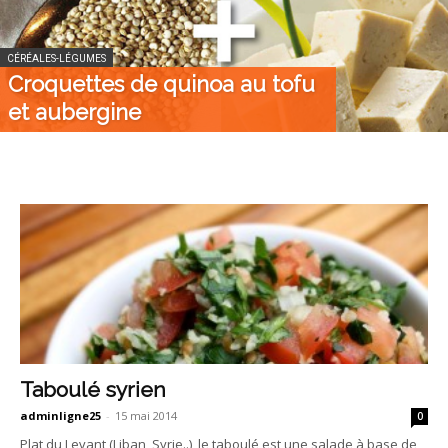
CÉRÉALES-LÉGUMES
Croquettes de quinoa au tofu
et aubergine
Taboulé syrien
adminligne25
-
15 mai 2014
0
Plat du Levant (Liban, Syrie..), le taboulé est une salade à base de