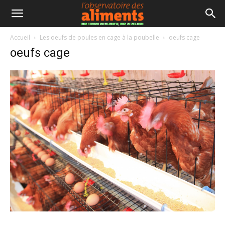
Accueil
Les oeufs de poules en cage à la poubelle
oeufs cage
oeufs cage