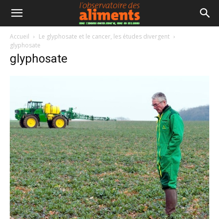
Accueil
Le glyphosate et le cancer, les études divergent
glyphosate
glyphosate