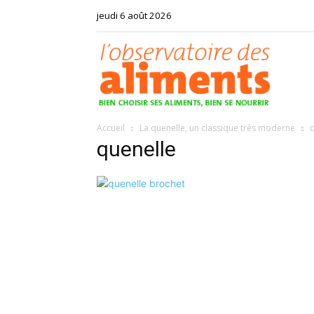
jeudi 6 août 2026
Observat
Accueil
La quenelle, un classique très moderne
des
quenelle
aliments