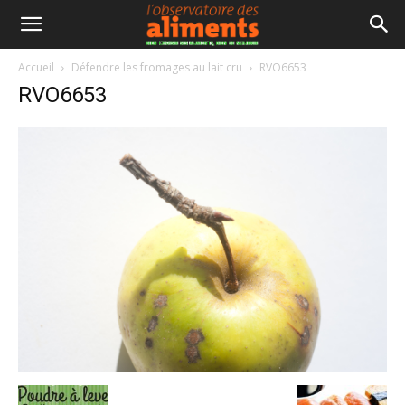
Accueil
Défendre les fromages au lait cru
RVO6653
RVO6653