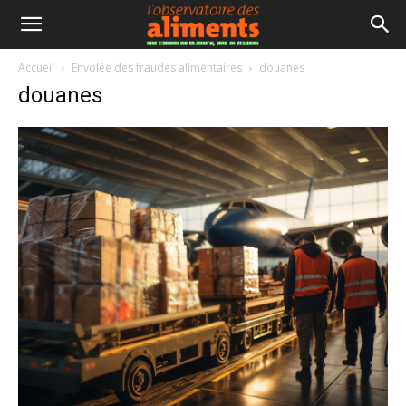
Accueil
Envolée des fraudes alimentaires
douanes
douanes