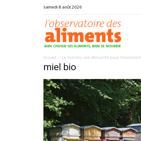
samedi 8 août 2026
Observat
Accueil
Le miel bio, une démarche pour l’environn
des
miel bio
aliments