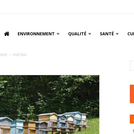
oire
ENVIRONNEMENT
QUALITÉ
SANTÉ
CU
ement
miel bio