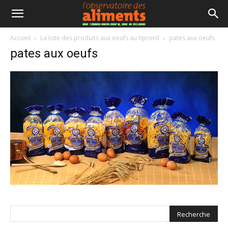
Accueil
La liste des produits aux oeufs au fipronil
pates aux oeufs
pates aux oeufs