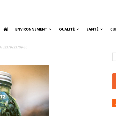
oire
ENVIRONNEMENT
QUALITÉ
SANTÉ
CU
9782379223709-gd