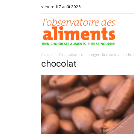
vendredi 7 août 2026
Observat
Accueil
Cinq raisons de manger du chocolat
choc
des
chocolat
aliments