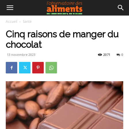
Accueil
Santé
Cinq raisons de manger du
chocolat
13 novembre 2023
2071
0