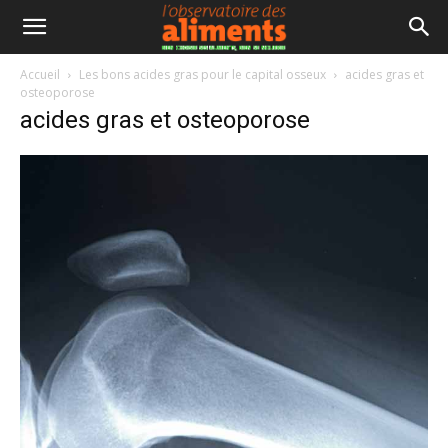
Accueil
Les bons acides gras pour le capital osseux
acides gras et
osteoporose
acides gras et osteoporose