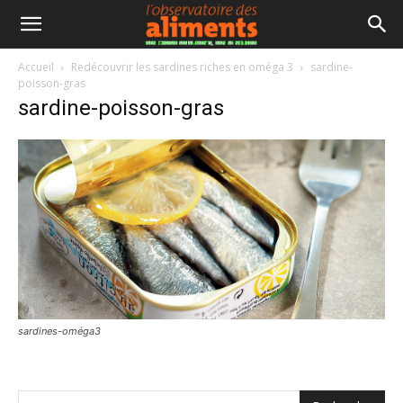
Accueil
Redécouvrir les sardines riches en oméga 3
sardine-
poisson-gras
sardine-poisson-gras
sardines-oméga3