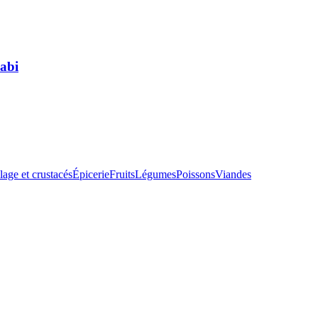
sabi
lage et crustacés
Épicerie
Fruits
Légumes
Poissons
Viandes