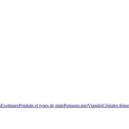
s
Exotiques
Produits et types de plats
Poissons-mer
Viandes
Céréales-légu