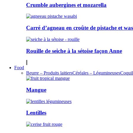
Crumble aubergines et mozarella
Carré d’agneau en croûte de pistache et wa
Rouille de seiche à la sétoise façon Anne
Food
Beurre – Produits laitiers
Céréales – Légumineuses
Coquil
Mangue
Lentilles