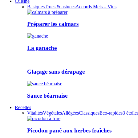
Cuisine
Basiques
Trucs & astuces
Accords Mets – Vins
Préparer les calmars
La ganache
Glaçage sans dérapage
Sauce béarnaise
Recettes
Vitalités
Végétales
Allégées
Classiques
Eco-rapides
3 étoile
Picodon pané aux herbes fraîches