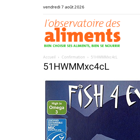
vendredi 7 août 2026
Observat
Accueil
Confirmation
51HWMMxc4cL
des
51HWMMxc4cL
aliments