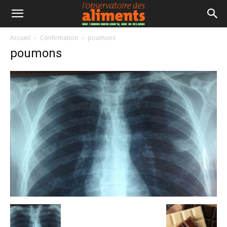
Accueil
Confirmation
poumons
poumons