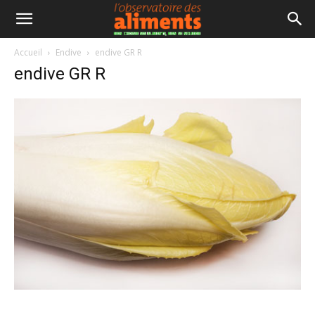
Accueil
Endive
endive GR R
endive GR R