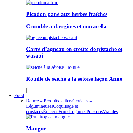
Picodon pané aux herbes fraîches
Crumble aubergines et mozarella
Carré d’agneau en croûte de pistache et
wasabi
Rouille de seiche à la sétoise façon Anne
Food
Beurre – Produits laitiers
Céréales –
Légumineuses
Coquillage et
crustacés
Épicerie
Fruits
Légumes
Poissons
Viandes
Mangue