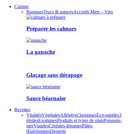
Cuisine
Basiques
Trucs & astuces
Accords Mets – Vins
Préparer les calmars
La ganache
Glaçage sans dérapage
Sauce béarnaise
Recettes
Vitalités
Végétales
Allégées
Classiques
Eco-rapides
3
étoiles
Exotiques
Produits et types de plats
Poissons-
mer
Viandes
Céréales-légumes
Pâtes-
Œufs
Soupes
Desserts