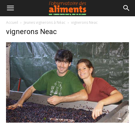
Accueil
Jeunes vignerons à Néac
vignerons Neac
vignerons Neac