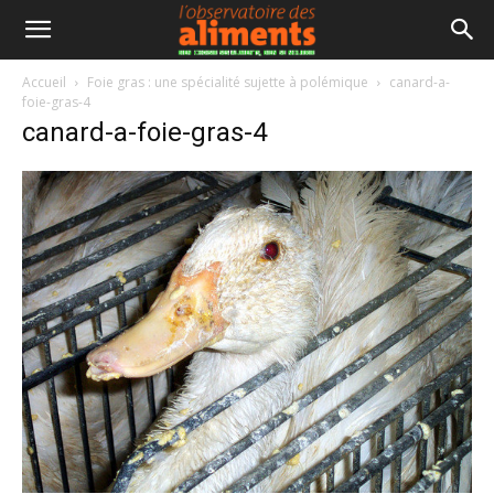
Accueil
Foie gras : une spécialité sujette à polémique
canard-a-
foie-gras-4
canard-a-foie-gras-4