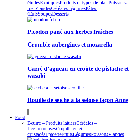
étoiles
Exotiques
Produits et types de plats
Poissons-
mer
Viandes
Céréales-légumes
Pâtes-
Œufs
Soupes
Desserts
Picodon pané aux herbes fraîches
Crumble aubergines et mozarella
Carré d’agneau en croûte de pistache et
wasabi
Rouille de seiche à la sétoise façon Anne
Food
Beurre – Produits laitiers
Céréales –
Légumineuses
Coquillage et
crustacés
Épicerie
Fruits
Légumes
Poissons
Viandes