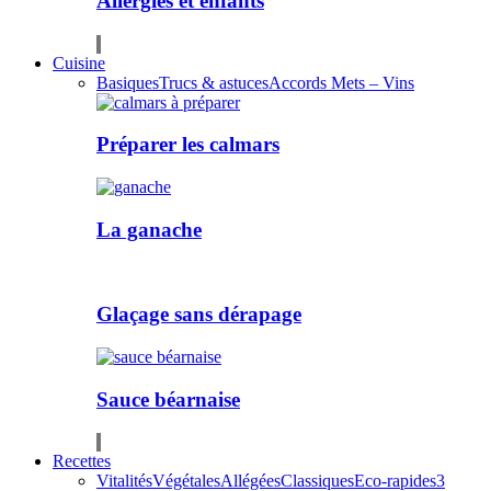
Allergies et enfants
Cuisine
Basiques
Trucs & astuces
Accords Mets – Vins
Préparer les calmars
La ganache
Glaçage sans dérapage
Sauce béarnaise
Recettes
Vitalités
Végétales
Allégées
Classiques
Eco-rapides
3