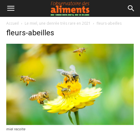
Accueil
Le miel, une denrée très rare en 2021
fleurs-abeilles
fleurs-abeilles
miel recolte