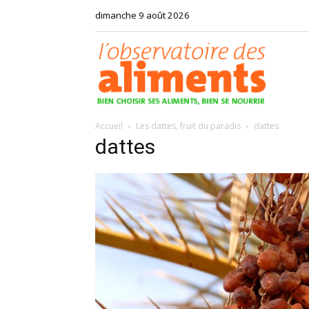
dimanche 9 août 2026
Observat
Accueil
Les dattes, fruit du paradis
dattes
des
dattes
aliments