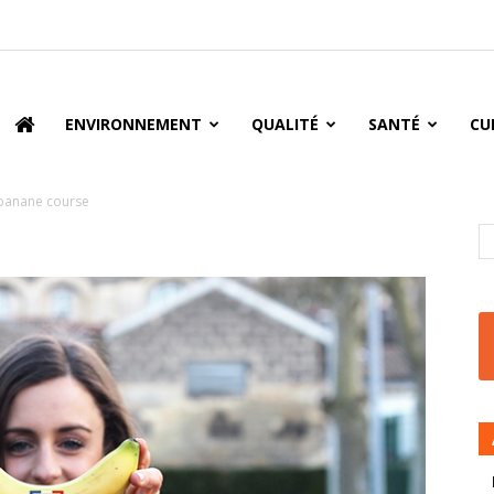
oire
ENVIRONNEMENT
QUALITÉ
SANTÉ
CU
banane course