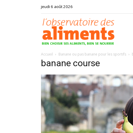
jeudi 6 août 2026
Observat
Accueil
Banane ou pas banane pour les sportifs
des
banane course
aliments