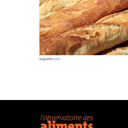
baguette-
pain