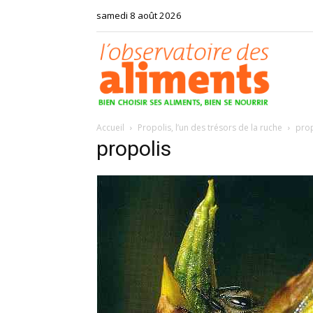
samedi 8 août 2026
Observat
Accueil
Propolis, l’un des trésors de la ruche
prop
des
propolis
aliments