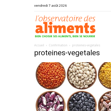
vendredi 7 août 2026
Observat
Accueil
Confirmation
proteines-vegetales
des
proteines-vegetales
aliments