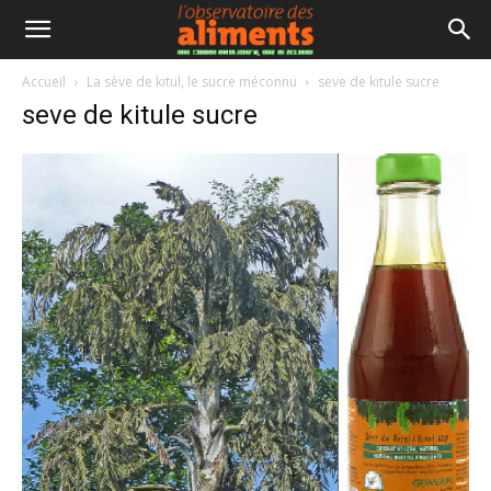
Accueil
La sève de kitul, le sucre méconnu
seve de kitule sucre
seve de kitule sucre