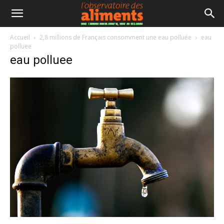
Accueil
2,8 millions de Français consomment une eau polluée
eau
polluee
eau polluee