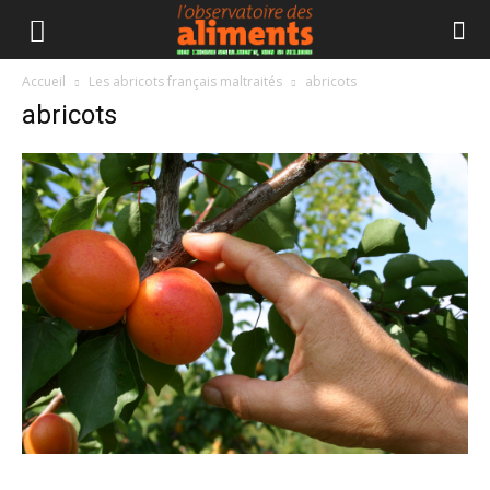
Accueil
Les abricots français maltraités
abricots
abricots