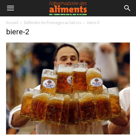
Accueil
Défendre les fromages au lait cru
biere-2
biere-2