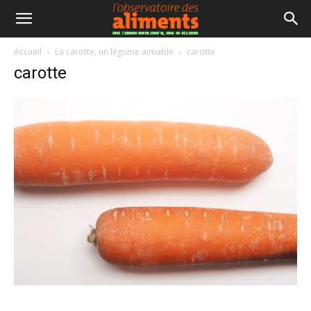
Accueil
La carotte, un légume aimable
carotte
carotte