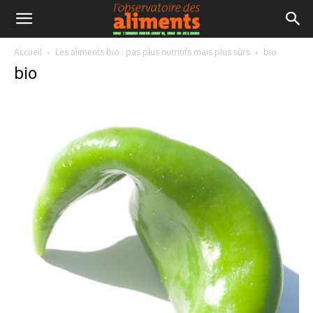
Accueil
Les aliments bio : pas plus nutritifs mais plus sûrs
bio
bio