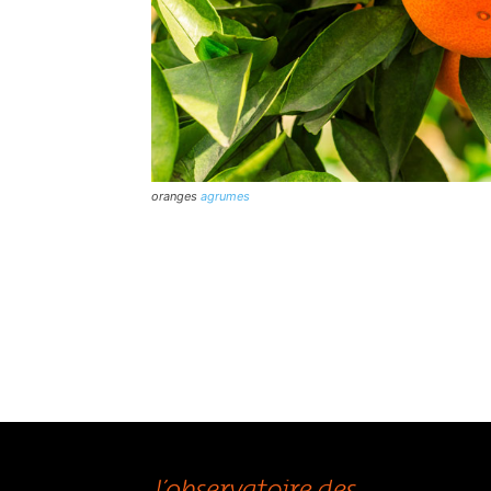
oranges
agrumes