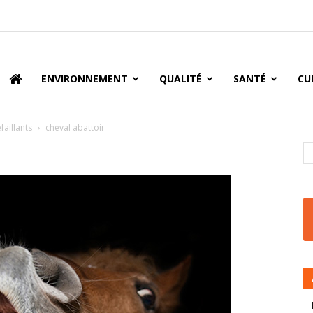
oire
ENVIRONNEMENT
QUALITÉ
SANTÉ
CU
faillants
cheval abattoir