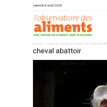
samedi 8 août 2026
Observat
Accueil
Trafic de viande de cheval : des contrôles dé
des
cheval abattoir
aliments