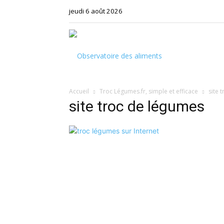
jeudi 6 août 2026
Observatoire
Accueil
Troc Légumes.fr, simple et efficace
site 
des
site troc de légumes
aliments