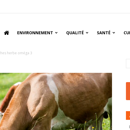
oire
ENVIRONNEMENT
QUALITÉ
SANTÉ
CU
ches herbe oméga 3