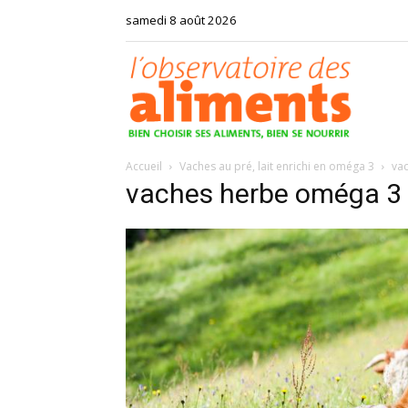
samedi 8 août 2026
Observat
Accueil
Vaches au pré, lait enrichi en oméga 3
va
des
vaches herbe oméga 3
aliments