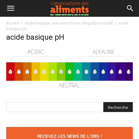
Accueil
Acide-basique, une autre forme d’équilibre nutritif
acide
basique pH
acide basique pH
RECEVEZ LES NEWS DE L'OBS !