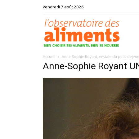
vendredi 7 août 2026
Observat
Accueil
Anne-Sophie Royant, vestale du petit-déjeu
des
Anne-Sophie Royant 
aliments