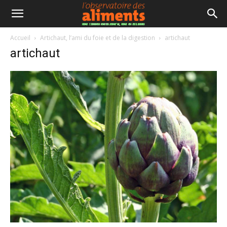
Accueil
Artichaut, l’ami du foie et de la digestion
artichaut
artichaut