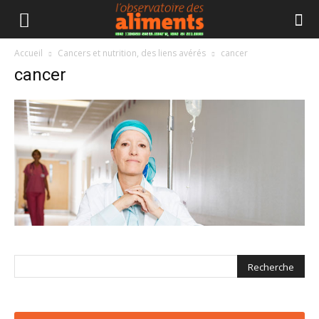
Accueil
Cancers et nutrition, des liens avérés
cancer
cancer