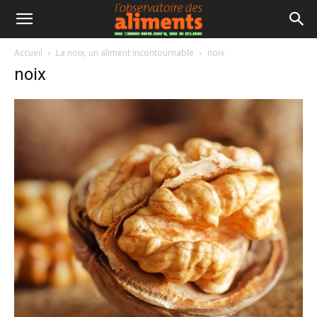
Accueil
La noix, un aliment incontournable
noix
noix