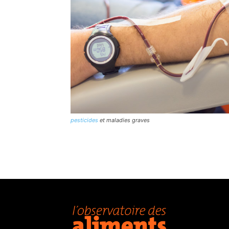
pesticides
et maladies graves