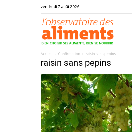
vendredi 7 août 2026
Observat
Accueil
Confirmation
raisin sans pepins
des
raisin sans pepins
aliments