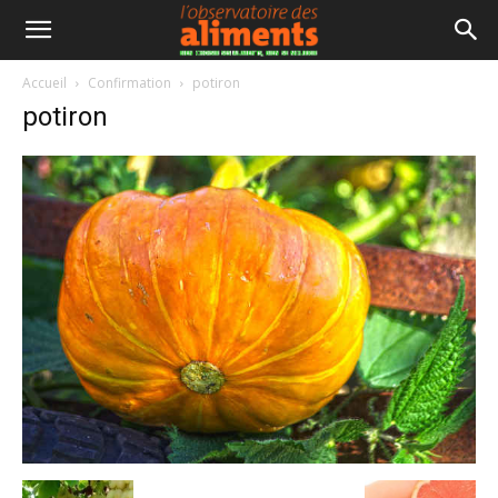
Accueil
Confirmation
potiron
potiron