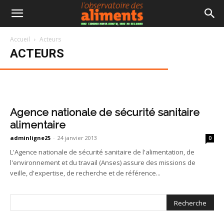
ACTEURS
ACTEURS
Accueil
Acteurs
Programme national nutrition
L’Institut de veille sanitaire
ACTEURS
santé
(InVS)
Agence nationale de sécurité sanitaire
alimentaire
adminligne25
-
24 janvier 2013
0
L'Agence nationale de sécurité sanitaire de l'alimentation, de
l'environnement et du travail (Anses) assure des missions de
veille, d'expertise, de recherche et de référence...